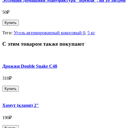
Эссенция Домашняя Мануфактура "Бренди", на 10 литров
50₽
Купить
Теги:
Уголь активированный кокосовый 0
,
5 кг
С этим товаром также покупают
Дрожжи Double Snake C48
310₽
Купить
Хомут (кламп) 2"
190₽