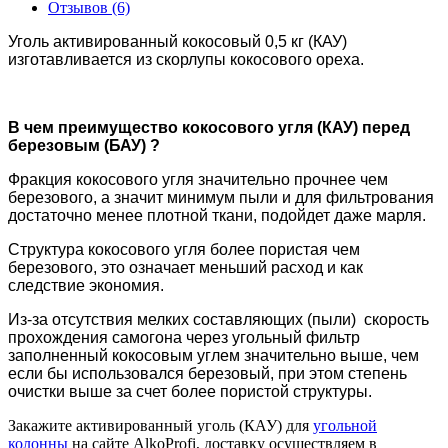
Отзывов (6)
Уголь активированный кокосовый 0,5 кг (КАУ)
изготавливается из скорлупы кокосового ореха.
В чем преимущество кокосового угля (КАУ) перед
березовым (БАУ) ?
Фракция кокосового угля значительно прочнее чем
березового, а значит минимум пыли и для фильтрования
достаточно менее плотной ткани, подойдет даже марля.
Структура кокосового угля более пористая чем
березового, это означает меньший расход и как
следствие экономия.
Из-за отсутствия мелких составляющих (пыли) скорость
прохождения самогона через угольный фильтр
заполненный кокосовым углем значительно выше, чем
если бы использовался березовый, при этом степень
очистки выше за счет более пористой структуры.
Закажите активированный уголь (КАУ) для
угольной
колонны
на сайте AlkoProfi, доставку осуществляем в