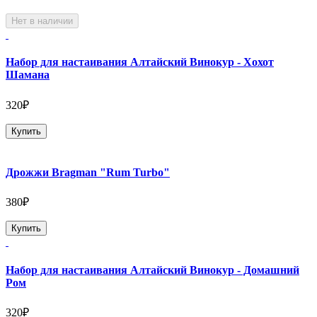
Нет в наличии
Набор для настаивания Алтайский Винокур - Хохот
Шамана
320₽
Купить
Дрожжи Bragman "Rum Turbo"
380₽
Купить
Набор для настаивания Алтайский Винокур - Домашний
Ром
320₽