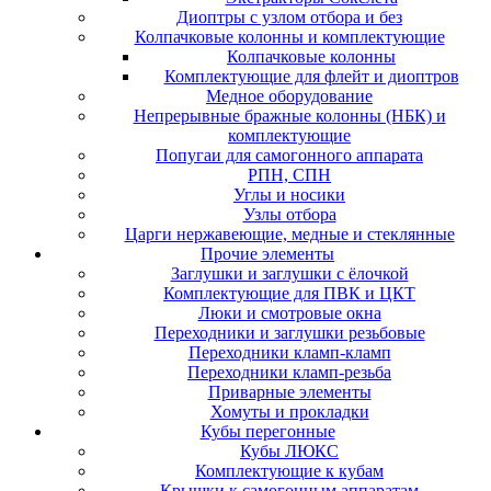
Диоптры с узлом отбора и без
Колпачковые колонны и комплектующие
Колпачковые колонны
Комплектующие для флейт и диоптров
Медное оборудование
Непрерывные бражные колонны (НБК) и
комплектующие
Попугаи для самогонного аппарата
РПН, СПН
Углы и носики
Узлы отбора
Царги нержавеющие, медные и стеклянные
Прочие элементы
Заглушки и заглушки с ёлочкой
Комплектующие для ПВК и ЦКТ
Люки и смотровые окна
Переходники и заглушки резьбовые
Переходники кламп-кламп
Переходники кламп-резьба
Приварные элементы
Хомуты и прокладки
Кубы перегонные
Кубы ЛЮКС
Комплектующие к кубам
Крышки к самогонным аппаратам