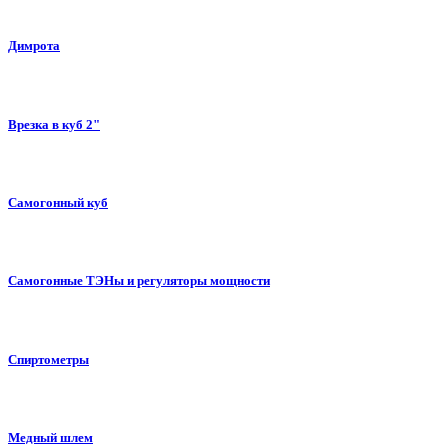
Димрота
Врезка в куб 2"
Самогонный куб
Самогонные ТЭНы и регуляторы мощности
Спиртометры
Медный шлем