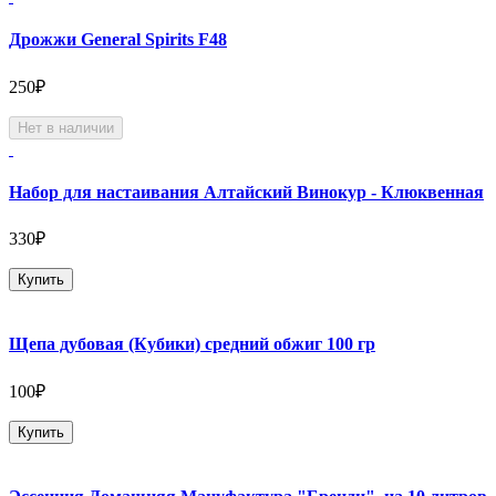
Дрожжи General Spirits F48
250₽
Нет в наличии
Набор для настаивания Алтайский Винокур - Клюквенная
330₽
Купить
Щепа дубовая (Кубики) средний обжиг 100 гр
100₽
Купить