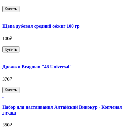
Купить
Щепа дубовая средний обжиг 100 гр
100₽
Купить
Дрожжи Bragman "48 Universal"
370₽
Купить
Набор для настаивания Алтайский Винокур - Копченая
груша
350₽