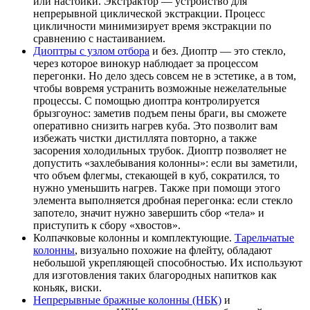
или настойки. Экстрактор — устройство для
непрерывной циклической экстракции. Процесс
цикличности минимизирует время экстракции по
сравнению с настаиванием.
Диоптры с узлом отбора
и без. Диоптр — это стекло,
через которое винокур наблюдает за процессом
перегонки. Но дело здесь совсем не в эстетике, а в том,
чтобы вовремя устранить возможные нежелательные
процессы. С помощью диоптра контролируется
брызгоунос: заметив подъем пены браги, вы сможете
оперативно снизить нагрев куба. Это позволит вам
избежать чистки дистиллята повторно, а также
засорения холодильных трубок. Диоптр позволяет не
допустить «захлебывания колонны»: если вы заметили,
что объем флегмы, стекающей в куб, сократился, то
нужно уменьшить нагрев. Также при помощи этого
элемента выполняется дробная перегонка: если стекло
запотело, значит нужно завершить сбор «тела» и
приступить к сбору «хвостов».
Колпачковые колонны и комплектующие.
Тарельчатые
колонны
, визуально похожие на флейту, обладают
небольшой укрепляющей способностью. Их используют
для изготовления таких благородных напитков как
коньяк, виски.
Непрерывные бражные колонны (НБК)
и