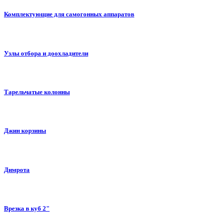
Комплектующие для самогонных аппаратов
Узлы отбора и доохладители
Тарельчатые колонны
Джин корзины
Димрота
Врезка в куб 2"