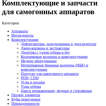
Комплектующие и запчасти
для самогонных аппаратов
Категории
Аппараты
Ингредиенты
Комплектующие
Дефлегматоры, холодильники и доохладители
Джин-корзины и экстракторы
Диоптры с узлом отбора и без
Колпачковые колонны и комплектующие
Медное оборудование
Непрерывные бражные колонны (НБК) и
комплектующие
Попугаи для самогонного аппарата
РПН, СПН
Углы и носики
Узлы отбора
Царги нержавеющие, медные и стеклянные
Прочие элементы
Кубы перегонные
Принадлежности