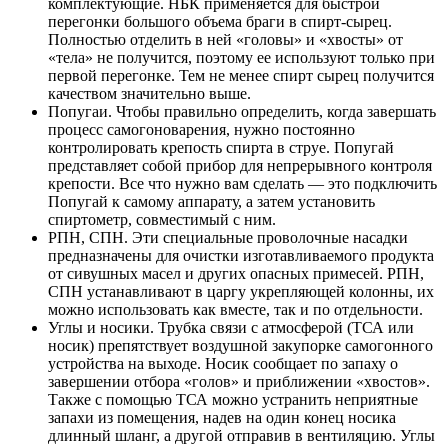
комплектующие. НБК применяется для быстрой
перегонки большого объема браги в спирт-сырец.
Полностью отделить в ней «головы» и «хвосты» от
«тела» не получится, поэтому ее используют только при
первой перегонке. Тем не менее спирт сырец получится
качеством значительно выше.
Попугаи. Чтобы правильно определить, когда завершать
процесс самогоноварения, нужно постоянно
контролировать крепость спирта в струе. Попугай
представляет собой прибор для непрерывного контроля
крепости. Все что нужно вам сделать — это подключить
Попугай к самому аппарату, а затем установить
спиртометр, совместимый с ним.
РПН, СПН. Эти специальные проволочные насадки
предназначены для очистки изготавливаемого продукта
от сивушных масел и других опасных примесей. РПН,
СПН устанавливают в царгу укрепляющей колонны, их
можно использовать как вместе, так и по отдельности.
Углы и носики. Трубка связи с атмосферой (ТСА или
носик) препятствует воздушной закупорке самогонного
устройства на выходе. Носик сообщает по запаху о
завершении отбора «голов» и приближении «хвостов».
Также с помощью ТСА можно устранить неприятные
запахи из помещения, надев на один конец носика
длинный шланг, а другой отправив в вентиляцию. Углы