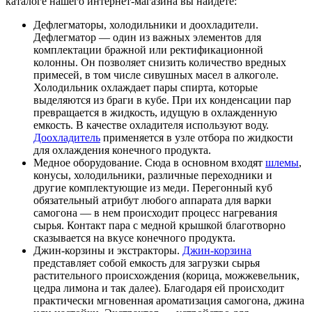
каталоге нашего интернет-магазина вы найдете:
Дефлегматоры, холодильники и доохладители.
Дефлегматор — один из важных элементов для
комплектации бражной или ректификационной
колонны. Он позволяет снизить количество вредных
примесей, в том числе сивушных масел в алкоголе.
Холодильник охлаждает пары спирта, которые
выделяются из браги в кубе. При их конденсации пар
превращается в жидкость, идущую в охлажденную
емкость. В качестве охладителя используют воду.
Доохладитель
применяется в узле отбора по жидкости
для охлаждения конечного продукта.
Медное оборудование. Сюда в основном входят
шлемы
,
конусы, холодильники, различные переходники и
другие комплектующие из меди. Перегонный куб
обязательный атрибут любого аппарата для варки
самогона — в нем происходит процесс нагревания
сырья. Контакт пара с медной крышкой благотворно
сказывается на вкусе конечного продукта.
Джин-корзины и экстракторы.
Джин-корзина
представляет собой емкость для загрузки сырья
растительного происхождения (корица, можжевельник,
цедра лимона и так далее). Благодаря ей происходит
практически мгновенная ароматизация самогона, джина