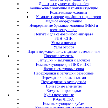
Диоптры с узлом отбора и без
Колпачковые колонны и комплектующие
Колпачковые колонны
Комплектующие для флейт и диоптров
Медное оборудование
Непрерывные бражные колонны (НБК) и
комплектующие
Попугаи для самогонного аппарата
РПН, СПН
Углы и носики
Узлы отбора
Царги нержавеющие, медные и стеклянные
Прочие элементы
Заглушки и заглушки с ёлочкой
Комплектующие для ПВК и ЦКТ
Люки и смотровые окна
Переходники и заглушки резьбовые
Переходники кламп-кламп
Переходники кламп-резьба
Приварные элементы
Хомуты и прокладки
Кубы перегонные
Кубы ЛЮКС
Комплектующие к кубам
Крышки к самогонным аппаратам