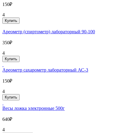
150₽
4
Купить
Ареометр (спиртометр) лабораторный 90-100
350₽
4
Купить
Ареометр сахарометр лабораторный АС-3
150₽
4
Купить
Весы ложка электронные 500г
640₽
4