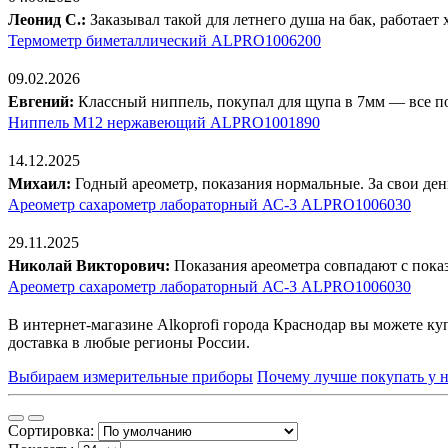
Леонид С.:
Заказывал такой для летнего душа на бак, работает
Термометр биметаллический ALPRO1006200
09.02.2026
Евгений:
Классный ниппель, покупал для щупа в 7мм — все по
Ниппель М12 нержавеющий ALPRO1001890
14.12.2025
Михаил:
Годный ареометр, показания нормальные. За свои ден
Ареометр сахарометр лабораторный АС-3 ALPRO1006030
29.11.2025
Николай Викторович:
Показания ареометра совпадают с показ
Ареометр сахарометр лабораторный АС-3 ALPRO1006030
В интернет-магазине Alkoprofi города Краснодар вы можете ку
доставка в любые регионы России.
Выбираем измерительные приборы
Почему лучше покупать у н
Сортировка: