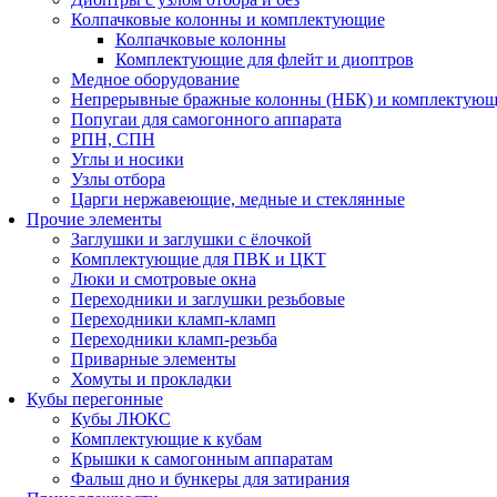
Колпачковые колонны и комплектующие
Колпачковые колонны
Комплектующие для флейт и диоптров
Медное оборудование
Непрерывные бражные колонны (НБК) и комплектую
Попугаи для самогонного аппарата
РПН, СПН
Углы и носики
Узлы отбора
Царги нержавеющие, медные и стеклянные
Прочие элементы
Заглушки и заглушки с ёлочкой
Комплектующие для ПВК и ЦКТ
Люки и смотровые окна
Переходники и заглушки резьбовые
Переходники кламп-кламп
Переходники кламп-резьба
Приварные элементы
Хомуты и прокладки
Кубы перегонные
Кубы ЛЮКС
Комплектующие к кубам
Крышки к самогонным аппаратам
Фальш дно и бункеры для затирания