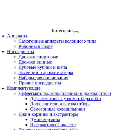
Категории
Аппараты
Самогонные аппараты колонного типа
Колонны в сборе
Ингредиенты
Дрожжи спиртовые
Дрожжи винные
Дубовые кубики и щепа
Эссенции и ароматизаторы
Наборы для настаивания
Прочие ингредиенты
Комплектующие
Дефлегматоры, холодильники и доохладители
Дефлегматоры с узлом отбора и без
Доохладители для узла отбора
Самогонные холодильники
Джин-корзины и экстракторы
Джин-корзины
Экстракторы Сокслета
Диоптры с узлом отбора и без