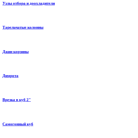
Узлы отбора и доохладители
Тарельчатые колонны
Джин корзины
Димрота
Врезка в куб 2"
Самогонный куб