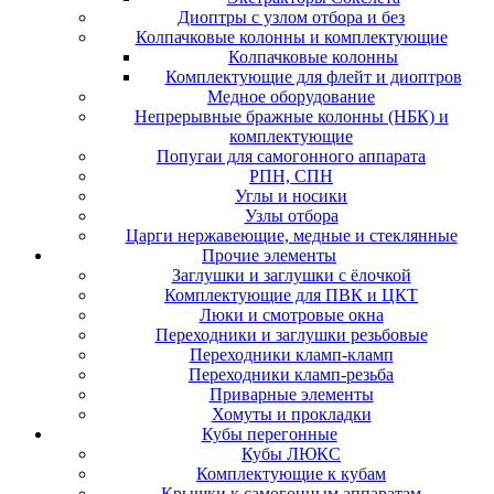
Диоптры с узлом отбора и без
Колпачковые колонны и комплектующие
Колпачковые колонны
Комплектующие для флейт и диоптров
Медное оборудование
Непрерывные бражные колонны (НБК) и
комплектующие
Попугаи для самогонного аппарата
РПН, СПН
Углы и носики
Узлы отбора
Царги нержавеющие, медные и стеклянные
Прочие элементы
Заглушки и заглушки с ёлочкой
Комплектующие для ПВК и ЦКТ
Люки и смотровые окна
Переходники и заглушки резьбовые
Переходники кламп-кламп
Переходники кламп-резьба
Приварные элементы
Хомуты и прокладки
Кубы перегонные
Кубы ЛЮКС
Комплектующие к кубам
Крышки к самогонным аппаратам