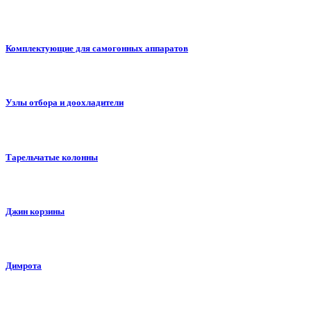
Комплектующие для самогонных аппаратов
Узлы отбора и доохладители
Тарельчатые колонны
Джин корзины
Димрота