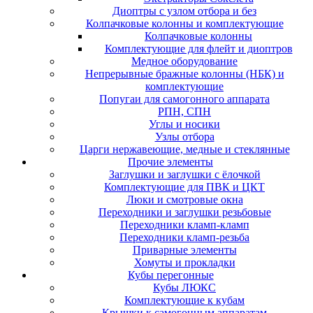
Диоптры с узлом отбора и без
Колпачковые колонны и комплектующие
Колпачковые колонны
Комплектующие для флейт и диоптров
Медное оборудование
Непрерывные бражные колонны (НБК) и
комплектующие
Попугаи для самогонного аппарата
РПН, СПН
Углы и носики
Узлы отбора
Царги нержавеющие, медные и стеклянные
Прочие элементы
Заглушки и заглушки с ёлочкой
Комплектующие для ПВК и ЦКТ
Люки и смотровые окна
Переходники и заглушки резьбовые
Переходники кламп-кламп
Переходники кламп-резьба
Приварные элементы
Хомуты и прокладки
Кубы перегонные
Кубы ЛЮКС
Комплектующие к кубам
Крышки к самогонным аппаратам