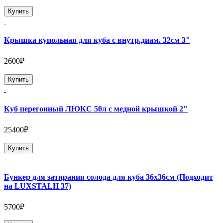
Купить
Крышка купольная для куба с внутр.диам. 32см 3"
2600₽
Купить
Куб перегонный ЛЮКС 50л с медной крышкой 2"
25400₽
Купить
Бункер для затирания солода для куба 36х36см (Подходит
на LUXSTALH 37)
5700₽