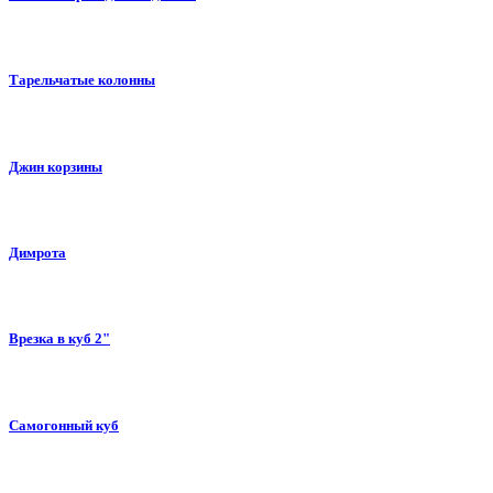
Тарельчатые колонны
Джин корзины
Димрота
Врезка в куб 2"
Самогонный куб