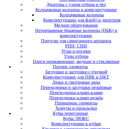
Диоптры с узлом отбора и без
Колпачковые колонны и комплектующие
Колпачковые колонны
Комплектующие для флейт и диоптров
Медное оборудование
Непрерывные бражные колонны (НБК) и
комплектующие
Попугаи для самогонного аппарата
РПН, СПН
Углы и носики
Узлы отбора
Царги нержавеющие, медные и стеклянные
Прочие элементы
Заглушки и заглушки с ёлочкой
Комплектующие для ПВК и ЦКТ
Люки и смотровые окна
Переходники и заглушки резьбовые
Переходники кламп-кламп
Переходники кламп-резьба
Приварные элементы
Хомуты и прокладки
Кубы перегонные
Кубы ЛЮКС
Комплектующие к кубам
Крышки к самогонным аппаратам