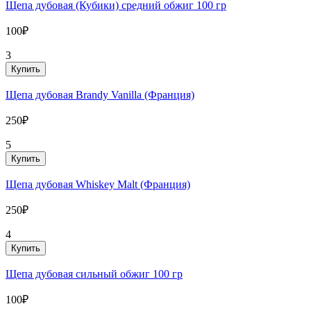
Щепа дубовая (Кубики) средний обжиг 100 гр
100₽
3
Купить
Щепа дубовая Brandy Vanilla (Франция)
250₽
5
Купить
Щепа дубовая Whiskey Malt (Франция)
250₽
4
Купить
Щепа дубовая сильный обжиг 100 гр
100₽