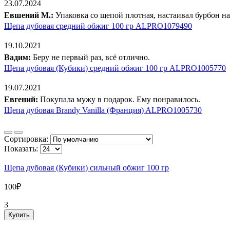
23.07.2024
Евшений М.:
Упаковка со щепой плотная, настаивал бурбон на
Щепа дубовая средний обжиг 100 гр ALPRO1079490
19.10.2021
Вадим:
Беру не первый раз, всё отлично.
Щепа дубовая (Кубики) средний обжиг 100 гр ALPRO1005770
19.07.2021
Евгений:
Покупала мужу в подарок. Ему понравилось.
Щепа дубовая Brandy Vanilla (Франция) ALPRO1005730
Сортировка:
Показать:
Щепа дубовая (Кубики) сильный обжиг 100 гр
100₽
3
Купить