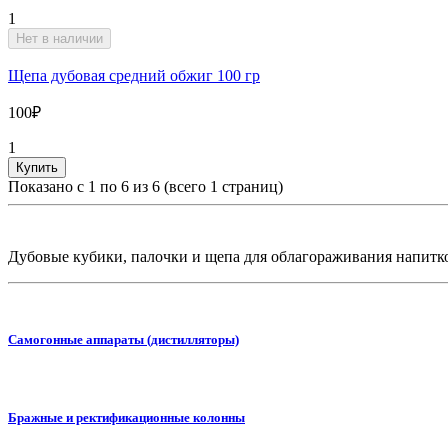
1
Нет в наличии
Щепа дубовая средний обжиг 100 гр
100₽
1
Купить
Показано с 1 по 6 из 6 (всего 1 страниц)
Дубовые кубики, палочки и щепа для облагораживания напитк
Самогонные аппараты (дистилляторы)
Бражные и ректификационные колонны