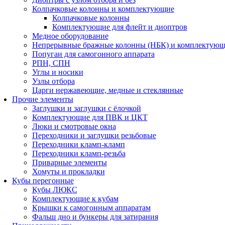
Колпачковые колонны и комплектующие
Колпачковые колонны
Комплектующие для флейт и диоптров
Медное оборудование
Непрерывные бражные колонны (НБК) и комплектую
Попугаи для самогонного аппарата
РПН, СПН
Углы и носики
Узлы отбора
Царги нержавеющие, медные и стеклянные
Прочие элементы
Заглушки и заглушки с ёлочкой
Комплектующие для ПВК и ЦКТ
Люки и смотровые окна
Переходники и заглушки резьбовые
Переходники кламп-кламп
Переходники кламп-резьба
Приварные элементы
Хомуты и прокладки
Кубы перегонные
Кубы ЛЮКС
Комплектующие к кубам
Крышки к самогонным аппаратам
Фальш дно и бункеры для затирания