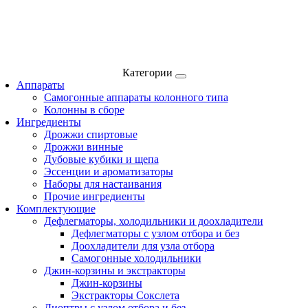
Категории
Аппараты
Самогонные аппараты колонного типа
Колонны в сборе
Ингредиенты
Дрожжи спиртовые
Дрожжи винные
Дубовые кубики и щепа
Эссенции и ароматизаторы
Наборы для настаивания
Прочие ингредиенты
Комплектующие
Дефлегматоры, холодильники и доохладители
Дефлегматоры с узлом отбора и без
Доохладители для узла отбора
Самогонные холодильники
Джин-корзины и экстракторы
Джин-корзины
Экстракторы Сокслета
Диоптры с узлом отбора и без