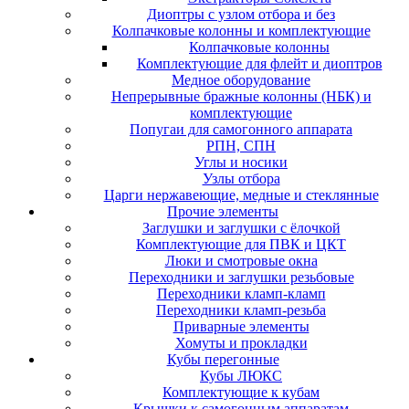
Диоптры с узлом отбора и без
Колпачковые колонны и комплектующие
Колпачковые колонны
Комплектующие для флейт и диоптров
Медное оборудование
Непрерывные бражные колонны (НБК) и
комплектующие
Попугаи для самогонного аппарата
РПН, СПН
Углы и носики
Узлы отбора
Царги нержавеющие, медные и стеклянные
Прочие элементы
Заглушки и заглушки с ёлочкой
Комплектующие для ПВК и ЦКТ
Люки и смотровые окна
Переходники и заглушки резьбовые
Переходники кламп-кламп
Переходники кламп-резьба
Приварные элементы
Хомуты и прокладки
Кубы перегонные
Кубы ЛЮКС
Комплектующие к кубам
Крышки к самогонным аппаратам