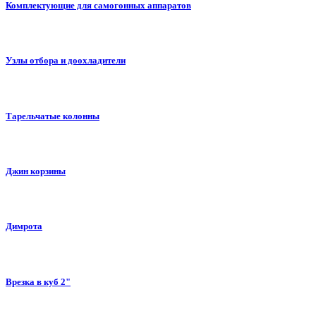
Комплектующие для самогонных аппаратов
Узлы отбора и доохладители
Тарельчатые колонны
Джин корзины
Димрота
Врезка в куб 2"