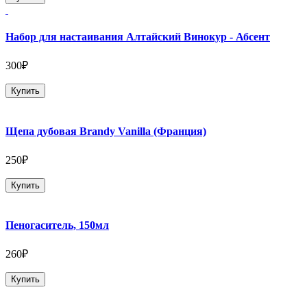
Набор для настаивания Алтайский Винокур - Абсент
300₽
Купить
Щепа дубовая Brandy Vanilla (Франция)
250₽
Купить
Пеногаситель, 150мл
260₽
Купить