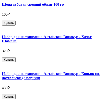
Щепа дубовая средний обжиг 100 гр
100₽
Купить
Набор для настаивания Алтайский Винокур - Хохот
Шамана
320₽
Купить
Набор для настаивания Алтайский Винокур - Коньяк по-
латгальски (3 порции)
430₽
Купить