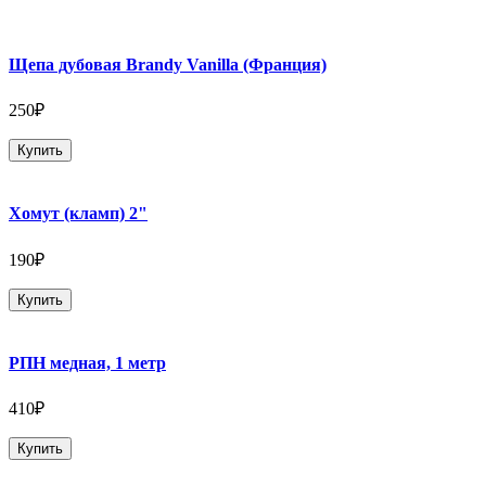
Щепа дубовая Brandy Vanilla (Франция)
250₽
Купить
Хомут (кламп) 2"
190₽
Купить
РПН медная, 1 метр
410₽
Купить