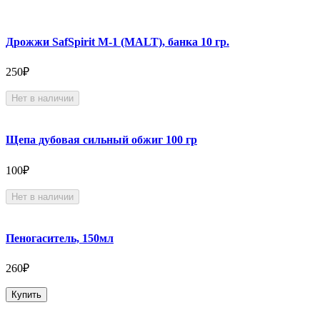
Дрожжи SafSpirit М-1 (MALT), банка 10 гр.
250₽
Нет в наличии
Щепа дубовая сильный обжиг 100 гр
100₽
Нет в наличии
Пеногаситель, 150мл
260₽
Купить