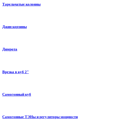
Тарельчатые колонны
Джин корзины
Димрота
Врезка в куб 2"
Самогонный куб
Самогонные ТЭНы и регуляторы мощности