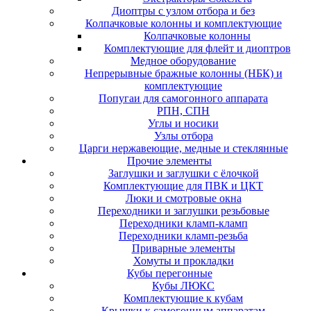
Диоптры с узлом отбора и без
Колпачковые колонны и комплектующие
Колпачковые колонны
Комплектующие для флейт и диоптров
Медное оборудование
Непрерывные бражные колонны (НБК) и
комплектующие
Попугаи для самогонного аппарата
РПН, СПН
Углы и носики
Узлы отбора
Царги нержавеющие, медные и стеклянные
Прочие элементы
Заглушки и заглушки с ёлочкой
Комплектующие для ПВК и ЦКТ
Люки и смотровые окна
Переходники и заглушки резьбовые
Переходники кламп-кламп
Переходники кламп-резьба
Приварные элементы
Хомуты и прокладки
Кубы перегонные
Кубы ЛЮКС
Комплектующие к кубам
Крышки к самогонным аппаратам