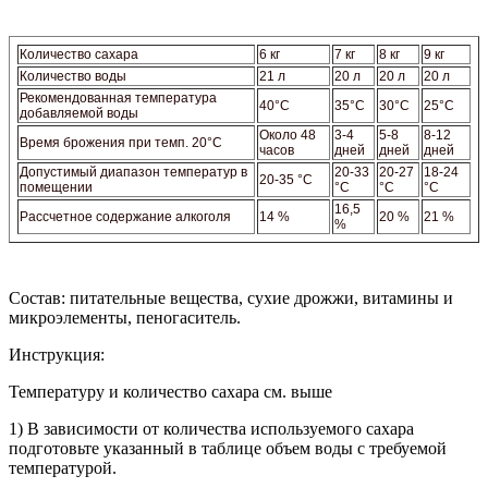
Количество сахара
6 кг
7 кг
8 кг
9 кг
Количество воды
21 л
20 л
20 л
20 л
Рекомендованная температура
40°C
35°C
30°C
25°C
добавляемой воды
Около 48
3-4
5-8
8-12
Время брожения при темп. 20°C
часов
дней
дней
дней
Допустимый диапазон температур в
20-33
20-27
18-24
20-35 °C
помещении
°C
°C
°C
16,5
Рассчетное содержание алкоголя
14 %
20 %
21 %
%
Состав: питательные вещества, сухие дрожжи, витамины и
микроэлементы, пеногаситель.
Инструкция:
Температуру и количество сахара см. выше
1) В зависимости от количества используемого сахара
подготовьте указанный в таблице объем воды с требуемой
температурой.