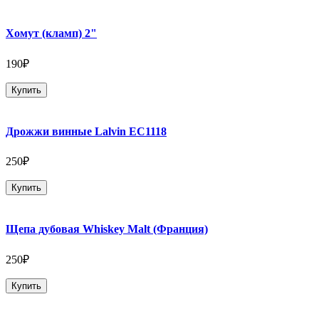
Хомут (кламп) 2"
190₽
Купить
Дрожжи винные Lalvin EC1118
250₽
Купить
Щепа дубовая Whiskey Malt (Франция)
250₽
Купить