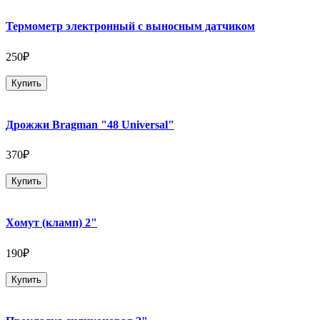
Термометр электронный с выносным датчиком
250₽
Купить
Дрожжи Bragman "48 Universal"
370₽
Купить
Хомут (кламп) 2"
190₽
Купить