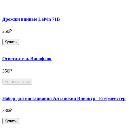
Дрожжи винные Lalvin 71B
250₽
Купить
Осветлитель Винофлок
350₽
Нет в наличии
Набор для настаивания Алтайский Винокур - Егермейстер
330₽
Купить