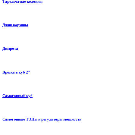
Тарельчатые колонны
Джин корзины
Димрота
Врезка в куб 2"
Самогонный куб
Самогонные ТЭНы и регуляторы мощности