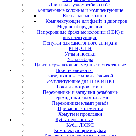
Диоптры с узлом отбора и без
Колпачковые колонны и комплектующие
Колпачковые колонны
Комплектующие для флейт и диоптров
Медное оборудование
Непрерывные бражные колонны (НБК) и
комплектующие
Попугаи для самогонного аппарата
РПН, СПН
Углы и носики
Узлы отбора
Царги нержавеющие, медные и стеклянные
Прочие элементы
Заглушки и заглушки с ёлочкой
Комплектующие для ПВК и ЦКТ
Люки и смотровые окна
Переходники и заглушки резьбовые
Переходники кламп-кламп
Переходники кламп-резьба
Приварные элементы
Хомуты и прокладки
Кубы перегонные
Кубы ЛЮКС
Комплектующие к кубам
Крышки к самогонным аппаратам