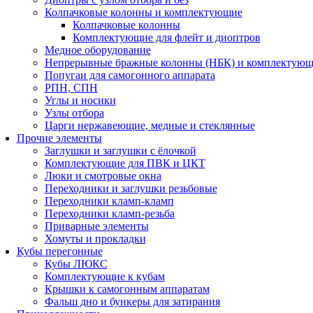
Колпачковые колонны и комплектующие
Колпачковые колонны
Комплектующие для флейт и диоптров
Медное оборудование
Непрерывные бражные колонны (НБК) и комплектую
Попугаи для самогонного аппарата
РПН, СПН
Углы и носики
Узлы отбора
Царги нержавеющие, медные и стеклянные
Прочие элементы
Заглушки и заглушки с ёлочкой
Комплектующие для ПВК и ЦКТ
Люки и смотровые окна
Переходники и заглушки резьбовые
Переходники кламп-кламп
Переходники кламп-резьба
Приварные элементы
Хомуты и прокладки
Кубы перегонные
Кубы ЛЮКС
Комплектующие к кубам
Крышки к самогонным аппаратам
Фальш дно и бункеры для затирания