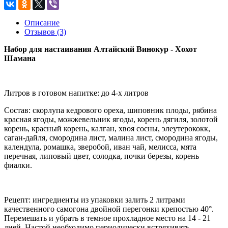
Описание
Отзывов (3)
Набор для настаивания Алтайский Винокур - Хохот
Шамана
Литров в готовом напитке: до 4-х литров
Состав: скорлупа кедрового ореха, шиповник плоды, рябина
красная ягоды, можжевельник ягоды, корень дягиля, золотой
корень, красный корень, калган, хвоя сосны, элеутерококк,
саган-дайля, смородина лист, малина лист, смородина ягоды,
календула, ромашка, зверобой, иван чай, мелисса, мята
перечная, липовый цвет, солодка, почки березы, корень
фиалки.
Рецепт: ингредиенты из упаковки залить 2 литрами
качественного самогона двойной перегонки крепостью 40°.
Перемешать и убрать в темное прохладное место на 14 - 21
дней. Настой необходимо периодически встряхивать.