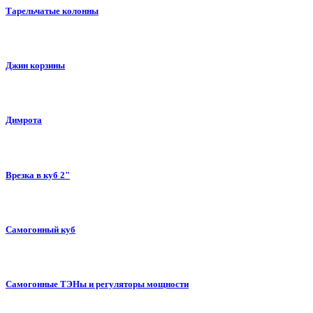
Тарельчатые колонны
Джин корзины
Димрота
Врезка в куб 2"
Самогонный куб
Самогонные ТЭНы и регуляторы мощности