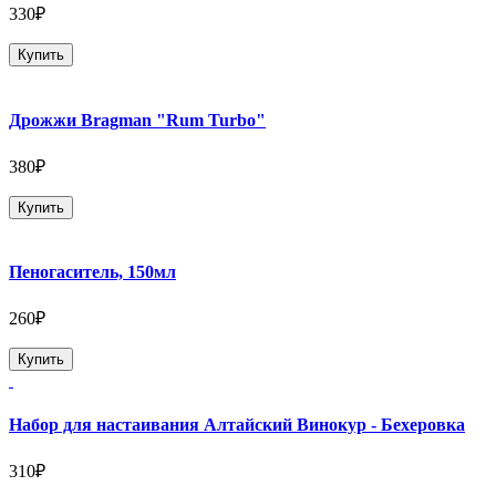
330₽
Купить
Дрожжи Bragman "Rum Turbo"
380₽
Купить
Пеногаситель, 150мл
260₽
Купить
Набор для настаивания Алтайский Винокур - Бехеровка
310₽