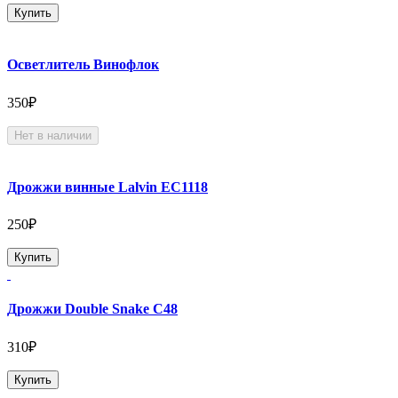
Купить
Осветлитель Винофлок
350₽
Нет в наличии
Дрожжи винные Lalvin EC1118
250₽
Купить
Дрожжи Double Snake C48
310₽
Купить