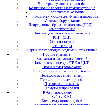
Диоптры с узлом отбора и без
Колпачковые колонны и комплектующие
Колпачковые колонны
Комплектующие для флейт и диоптров
Медное оборудование
Непрерывные бражные колонны (НБК) и
комплектующие
Попугаи для самогонного аппарата
РПН, СПН
Углы и носики
Узлы отбора
Царги нержавеющие, медные и стеклянные
Прочие элементы
Заглушки и заглушки с ёлочкой
Комплектующие для ПВК и ЦКТ
Люки и смотровые окна
Переходники и заглушки резьбовые
Переходники кламп-кламп
Переходники кламп-резьба
Приварные элементы
Хомуты и прокладки
Кубы перегонные
Кубы ЛЮКС
Комплектующие к кубам
Крышки к самогонным аппаратам