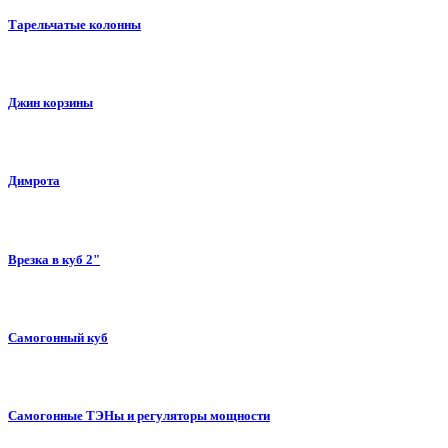
Тарельчатые колонны
Джин корзины
Димрота
Врезка в куб 2"
Самогонный куб
Самогонные ТЭНы и регуляторы мощности