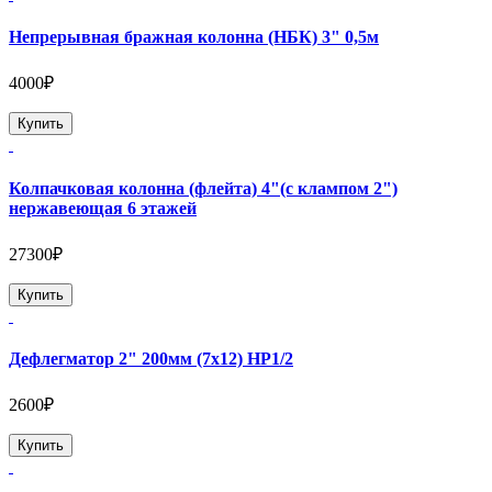
Непрерывная бражная колонна (НБК) 3" 0,5м
4000₽
Купить
Колпачковая колонна (флейта) 4"(с клампом 2")
нержавеющая 6 этажей
27300₽
Купить
Дефлегматор 2" 200мм (7х12) НР1/2
2600₽
Купить