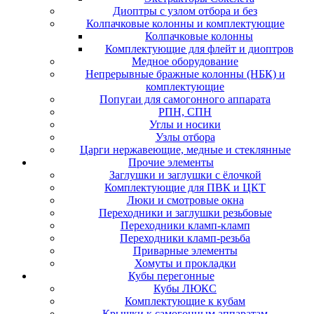
Диоптры с узлом отбора и без
Колпачковые колонны и комплектующие
Колпачковые колонны
Комплектующие для флейт и диоптров
Медное оборудование
Непрерывные бражные колонны (НБК) и
комплектующие
Попугаи для самогонного аппарата
РПН, СПН
Углы и носики
Узлы отбора
Царги нержавеющие, медные и стеклянные
Прочие элементы
Заглушки и заглушки с ёлочкой
Комплектующие для ПВК и ЦКТ
Люки и смотровые окна
Переходники и заглушки резьбовые
Переходники кламп-кламп
Переходники кламп-резьба
Приварные элементы
Хомуты и прокладки
Кубы перегонные
Кубы ЛЮКС
Комплектующие к кубам
Крышки к самогонным аппаратам