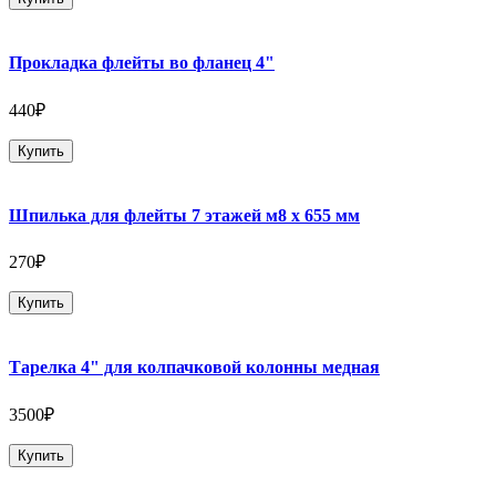
Прокладка флейты во фланец 4"
440₽
Купить
Шпилька для флейты 7 этажей м8 х 655 мм
270₽
Купить
Тарелка 4" для колпачковой колонны медная
3500₽
Купить