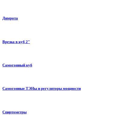
Димрота
Врезка в куб 2"
Самогонный куб
Самогонные ТЭНы и регуляторы мощности
Спиртометры