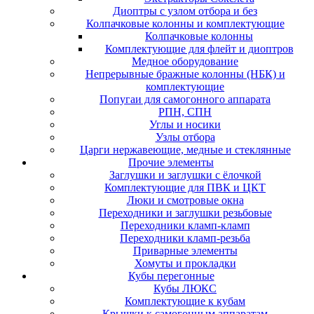
Диоптры с узлом отбора и без
Колпачковые колонны и комплектующие
Колпачковые колонны
Комплектующие для флейт и диоптров
Медное оборудование
Непрерывные бражные колонны (НБК) и
комплектующие
Попугаи для самогонного аппарата
РПН, СПН
Углы и носики
Узлы отбора
Царги нержавеющие, медные и стеклянные
Прочие элементы
Заглушки и заглушки с ёлочкой
Комплектующие для ПВК и ЦКТ
Люки и смотровые окна
Переходники и заглушки резьбовые
Переходники кламп-кламп
Переходники кламп-резьба
Приварные элементы
Хомуты и прокладки
Кубы перегонные
Кубы ЛЮКС
Комплектующие к кубам
Крышки к самогонным аппаратам