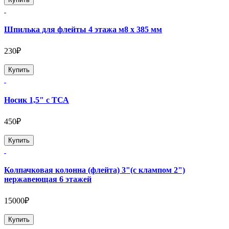
Шпилька для флейты 4 этажа м8 х 385 мм
230₽
Купить
Носик 1,5" с ТСА
450₽
Купить
Колпачковая колонна (флейта) 3"(с клампом 2")
нержавеющая 6 этажей
15000₽
Купить