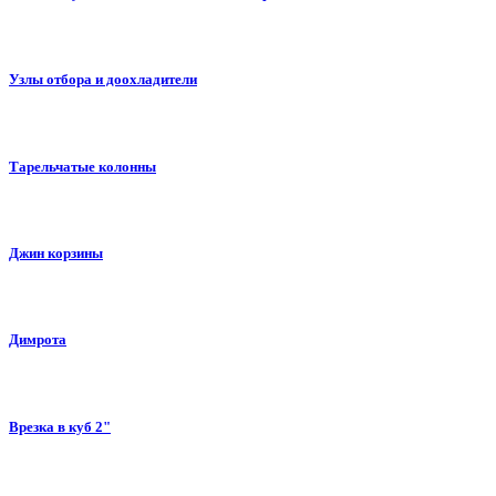
Узлы отбора и доохладители
Тарельчатые колонны
Джин корзины
Димрота
Врезка в куб 2"