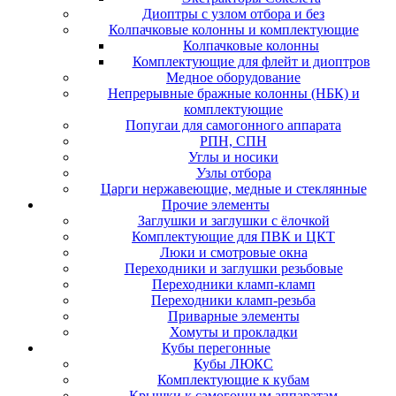
Диоптры с узлом отбора и без
Колпачковые колонны и комплектующие
Колпачковые колонны
Комплектующие для флейт и диоптров
Медное оборудование
Непрерывные бражные колонны (НБК) и
комплектующие
Попугаи для самогонного аппарата
РПН, СПН
Углы и носики
Узлы отбора
Царги нержавеющие, медные и стеклянные
Прочие элементы
Заглушки и заглушки с ёлочкой
Комплектующие для ПВК и ЦКТ
Люки и смотровые окна
Переходники и заглушки резьбовые
Переходники кламп-кламп
Переходники кламп-резьба
Приварные элементы
Хомуты и прокладки
Кубы перегонные
Кубы ЛЮКС
Комплектующие к кубам
Крышки к самогонным аппаратам