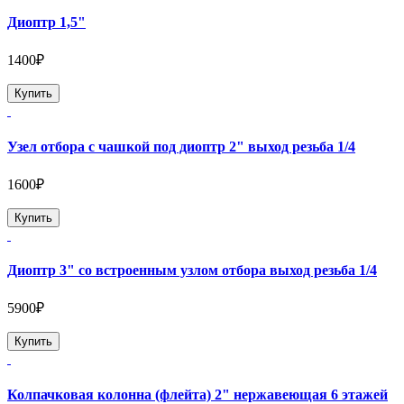
Диоптр 1,5"
1400₽
Купить
Узел отбора с чашкой под диоптр 2" выход резьба 1/4
1600₽
Купить
Диоптр 3" со встроенным узлом отбора выход резьба 1/4
5900₽
Купить
Колпачковая колонна (флейта) 2" нержавеющая 6 этажей