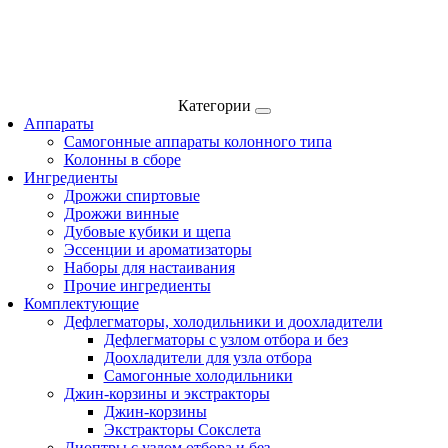
Категории
Аппараты
Самогонные аппараты колонного типа
Колонны в сборе
Ингредиенты
Дрожжи спиртовые
Дрожжи винные
Дубовые кубики и щепа
Эссенции и ароматизаторы
Наборы для настаивания
Прочие ингредиенты
Комплектующие
Дефлегматоры, холодильники и доохладители
Дефлегматоры с узлом отбора и без
Доохладители для узла отбора
Самогонные холодильники
Джин-корзины и экстракторы
Джин-корзины
Экстракторы Сокслета
Диоптры с узлом отбора и без