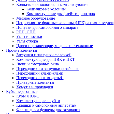
Колпачковые колонны и комплектующие
Колпачковые колонны
Комплектующие для флейт и диоптров
Медное оборудование
Непрерывные бражные колонны (НБК) и комплектую
Попугаи для самогонного аппарата
РПН, СПН
Углы и носики
Узлы отбора
Царги нержавеющие, медные и стеклянные
Прочие элементы
Заглушки и заглушки с ёлочкой
Комплектующие для ПВК и ЦКТ
Люки и смотровые окна
Переходники и заглушки резьбовые
Переходники кламп-кламп
Переходники кламп-резьба
Приварные элементы
Хомуты и прокладки
Кубы перегонные
Кубы ЛЮКС
Комплектующие к кубам
Крышки к самогонным аппаратам
Фальш дно и бункеры для затирания