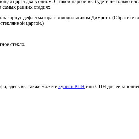
щая царга два в одном. С такой царгой вы будете не только нас
а самых ранних стадиях.
ак корпус дефлегматора с холодильником Димрота. (Обратите вн
стеклянной царгой.)
ное стекло.
офи, здесь вы также можете
купить РПН
или СПН для ее заполнен