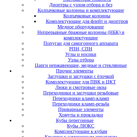
Диоптры с узлом отбора и без
Колпачковые колонны и комплектующие
Колпачковые колонны
Комплектующие для флейт и диоптров
Медное оборудование
Непрерывные бражные колонны (НБК) и
комплектующие
Попугаи для самогонного аппарата
РПН, СПН
Углы и носики
Узлы отбора
Царги нержавеющие, медные и стеклянные
Прочие элементы
Заглушки и заглушки с ёлочкой
Комплектующие для ПВК и ЦКТ
Люки и смотровые окна
Переходники и заглушки резьбовые
Переходники кламп-кламп
Переходники кламп-резьба
Приварные элементы
Хомуты и прокладки
Кубы перегонные
Кубы ЛЮКС
Комплектующие к кубам
Крышки к самогонным аппаратам