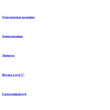
Тарельчатые колонны
Джин корзины
Димрота
Врезка в куб 2"
Самогонный куб