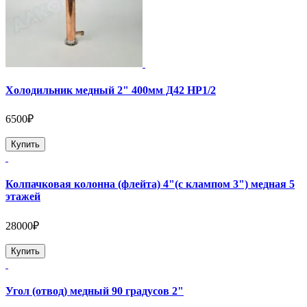
Холодильник медный 2" 400мм Д42 НР1/2
6500₽
Купить
Колпачковая колонна (флейта) 4"(с клампом 3") медная 5
этажей
28000₽
Купить
Угол (отвод) медный 90 градусов 2"