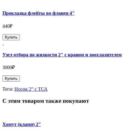
Прокладка флейты во фланец 4"
440₽
Купить
Узел отбора по жидкости 2" с краном и доохладителем
3000₽
Купить
Теги:
Носик 2" с ТСА
С этим товаром также покупают
Хомут (кламп) 2"