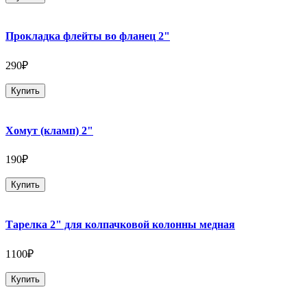
Прокладка флейты во фланец 2"
290₽
Купить
Хомут (кламп) 2"
190₽
Купить
Тарелка 2" для колпачковой колонны медная
1100₽
Купить