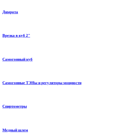
Димрота
Врезка в куб 2"
Самогонный куб
Самогонные ТЭНы и регуляторы мощности
Спиртометры
Медный шлем