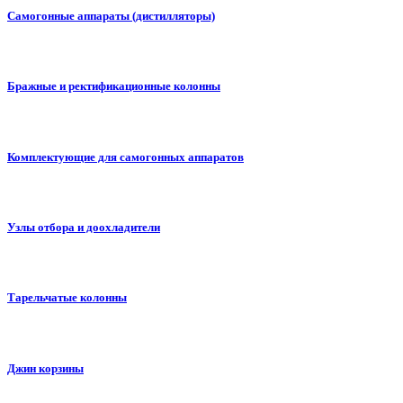
Самогонные аппараты (дистилляторы)
Бражные и ректификационные колонны
Комплектующие для самогонных аппаратов
Узлы отбора и доохладители
Тарельчатые колонны
Джин корзины