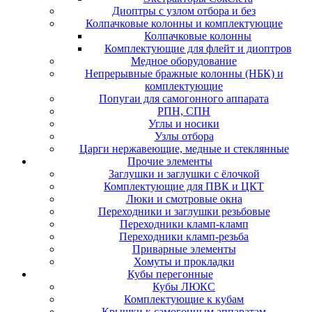
Диоптры с узлом отбора и без
Колпачковые колонны и комплектующие
Колпачковые колонны
Комплектующие для флейт и диоптров
Медное оборудование
Непрерывные бражные колонны (НБК) и
комплектующие
Попугаи для самогонного аппарата
РПН, СПН
Углы и носики
Узлы отбора
Царги нержавеющие, медные и стеклянные
Прочие элементы
Заглушки и заглушки с ёлочкой
Комплектующие для ПВК и ЦКТ
Люки и смотровые окна
Переходники и заглушки резьбовые
Переходники кламп-кламп
Переходники кламп-резьба
Приварные элементы
Хомуты и прокладки
Кубы перегонные
Кубы ЛЮКС
Комплектующие к кубам
Крышки к самогонным аппаратам