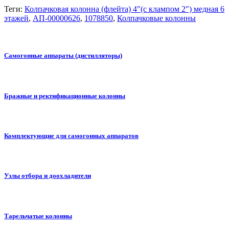
Теги:
Колпачковая колонна (флейта) 4"(с клампом 2") медная 6
этажей
,
АП-00000626
,
1078850
,
Колпачковые колонны
Самогонные аппараты (дистилляторы)
Бражные и ректификационные колонны
Комплектующие для самогонных аппаратов
Узлы отбора и доохладители
Тарельчатые колонны