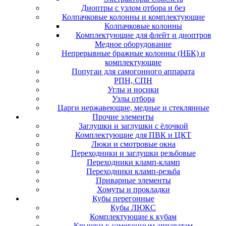
Диоптры с узлом отбора и без
Колпачковые колонны и комплектующие
Колпачковые колонны
Комплектующие для флейт и диоптров
Медное оборудование
Непрерывные бражные колонны (НБК) и
комплектующие
Попугаи для самогонного аппарата
РПН, СПН
Углы и носики
Узлы отбора
Царги нержавеющие, медные и стеклянные
Прочие элементы
Заглушки и заглушки с ёлочкой
Комплектующие для ПВК и ЦКТ
Люки и смотровые окна
Переходники и заглушки резьбовые
Переходники кламп-кламп
Переходники кламп-резьба
Приварные элементы
Хомуты и прокладки
Кубы перегонные
Кубы ЛЮКС
Комплектующие к кубам
Крышки к самогонным аппаратам