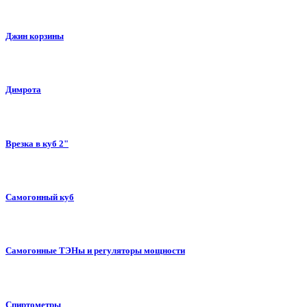
Джин корзины
Димрота
Врезка в куб 2"
Самогонный куб
Самогонные ТЭНы и регуляторы мощности
Спиртометры