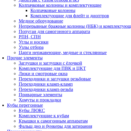
Колпачковые колонны и комплектующие
Колпачковые колонны
Комплектующие для флейт и диоптров
Медное оборудование
Непрерывные бражные колонны (НБК) и комплектую
Попугаи для самогонного аппарата
РПН, СПН
Углы и носики
Узлы отбора
Царги нержавеющие, медные и стеклянные
Прочие элементы
Заглушки и заглушки с ёлочкой
Комплектующие для ПВК и ЦКТ
Люки и смотровые окна
Переходники и заглушки резьбовые
Переходники кламп-кламп
Переходники кламп-резьба
Приварные элементы
Хомуты и прокладки
Кубы перегонные
Кубы ЛЮКС
Комплектующие к кубам
Крышки к самогонным аппаратам
Фальш дно и бункеры для затирания