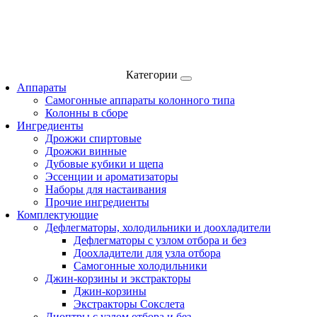
Категории
Аппараты
Самогонные аппараты колонного типа
Колонны в сборе
Ингредиенты
Дрожжи спиртовые
Дрожжи винные
Дубовые кубики и щепа
Эссенции и ароматизаторы
Наборы для настаивания
Прочие ингредиенты
Комплектующие
Дефлегматоры, холодильники и доохладители
Дефлегматоры с узлом отбора и без
Доохладители для узла отбора
Самогонные холодильники
Джин-корзины и экстракторы
Джин-корзины
Экстракторы Сокслета
Диоптры с узлом отбора и без