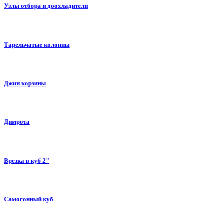
Узлы отбора и доохладители
Тарельчатые колонны
Джин корзины
Димрота
Врезка в куб 2"
Самогонный куб