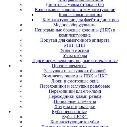
Диоптры с узлом отбора и без
Колпачковые колонны и комплектующие
Колпачковые колонны
Комплектующие для флейт и диоптров
Медное оборудование
Непрерывные бражные колонны (НБК) и
комплектующие
Попугаи для самогонного аппарата
РПН, СПН
Углы и носики
Узлы отбора
Царги нержавеющие, медные и стеклянные
Прочие элементы
Заглушки и заглушки с ёлочкой
Комплектующие для ПВК и ЦКТ
Люки и смотровые окна
Переходники и заглушки резьбовые
Переходники кламп-кламп
Переходники кламп-резьба
Приварные элементы
Хомуты и прокладки
Кубы перегонные
Кубы ЛЮКС
Комплектующие к кубам
Крышки к самогонным аппаратам