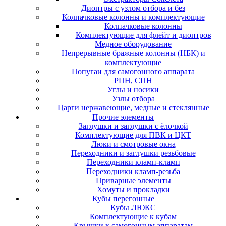
Диоптры с узлом отбора и без
Колпачковые колонны и комплектующие
Колпачковые колонны
Комплектующие для флейт и диоптров
Медное оборудование
Непрерывные бражные колонны (НБК) и
комплектующие
Попугаи для самогонного аппарата
РПН, СПН
Углы и носики
Узлы отбора
Царги нержавеющие, медные и стеклянные
Прочие элементы
Заглушки и заглушки с ёлочкой
Комплектующие для ПВК и ЦКТ
Люки и смотровые окна
Переходники и заглушки резьбовые
Переходники кламп-кламп
Переходники кламп-резьба
Приварные элементы
Хомуты и прокладки
Кубы перегонные
Кубы ЛЮКС
Комплектующие к кубам
Крышки к самогонным аппаратам