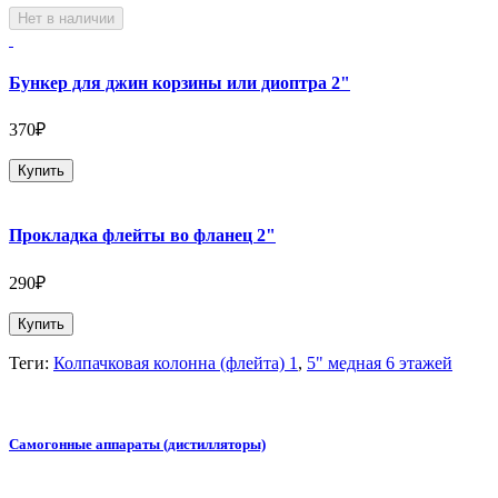
Нет в наличии
Бункер для джин корзины или диоптра 2"
370₽
Купить
Прокладка флейты во фланец 2"
290₽
Купить
Теги:
Колпачковая колонна (флейта) 1
,
5" медная 6 этажей
Самогонные аппараты (дистилляторы)