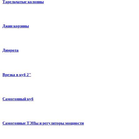
Тарельчатые колонны
Джин корзины
Димрота
Врезка в куб 2"
Самогонный куб
Самогонные ТЭНы и регуляторы мощности