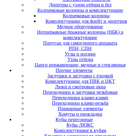
Диоптры с узлом отбора и без
Колпачковые колонны и комплектующие
Колпачковые колонны
Комплектующие для флейт и диоптров
Медное оборудование
Непрерывные бражные колонны (НБК) и
комплектующие
Попугаи для самогонного аппарата
РПН, СПН
Углы и носики
Узлы отбора
Царги нержавеющие, медные и стеклянные
Прочие элементы
Заглушки и заглушки с ёлочкой
Комплектующие для ПВК и ЦКТ
Люки и смотровые окна
Переходники и заглушки резьбовые
Переходники кламп-кламп
Переходники кламп-резьба
Приварные элементы
Хомуты и прокладки
Кубы перегонные
Кубы ЛЮКС
Комплектующие к кубам
Крышки к самогонным аппаратам