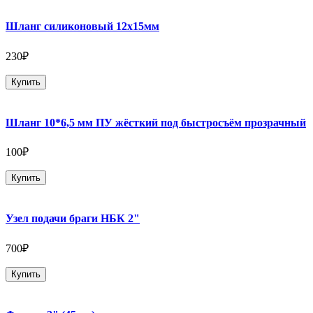
Шланг силиконовый 12х15мм
230₽
Купить
Шланг 10*6,5 мм ПУ жёсткий под быстросъём прозрачный
100₽
Купить
Узел подачи браги НБК 2"
700₽
Купить