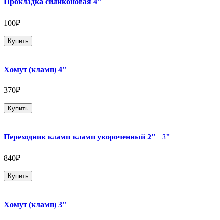
Прокладка силиконовая 4"
100₽
Купить
Хомут (кламп) 4"
370₽
Купить
Переходник кламп-кламп укороченный 2" - 3"
840₽
Купить
Хомут (кламп) 3"