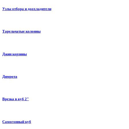
Узлы отбора и доохладители
Тарельчатые колонны
Джин корзины
Димрота
Врезка в куб 2"
Самогонный куб