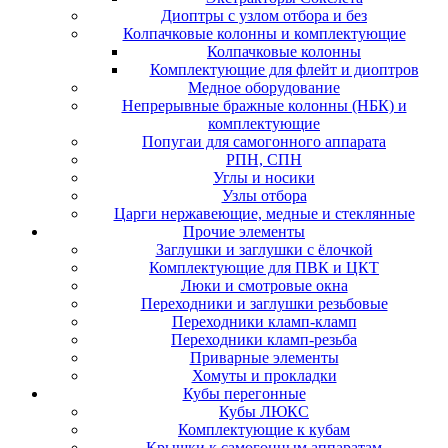
Диоптры с узлом отбора и без
Колпачковые колонны и комплектующие
Колпачковые колонны
Комплектующие для флейт и диоптров
Медное оборудование
Непрерывные бражные колонны (НБК) и
комплектующие
Попугаи для самогонного аппарата
РПН, СПН
Углы и носики
Узлы отбора
Царги нержавеющие, медные и стеклянные
Прочие элементы
Заглушки и заглушки с ёлочкой
Комплектующие для ПВК и ЦКТ
Люки и смотровые окна
Переходники и заглушки резьбовые
Переходники кламп-кламп
Переходники кламп-резьба
Приварные элементы
Хомуты и прокладки
Кубы перегонные
Кубы ЛЮКС
Комплектующие к кубам
Крышки к самогонным аппаратам