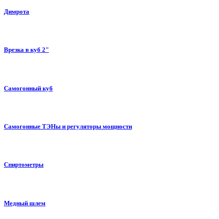
Димрота
Врезка в куб 2"
Самогонный куб
Самогонные ТЭНы и регуляторы мощности
Спиртометры
Медный шлем