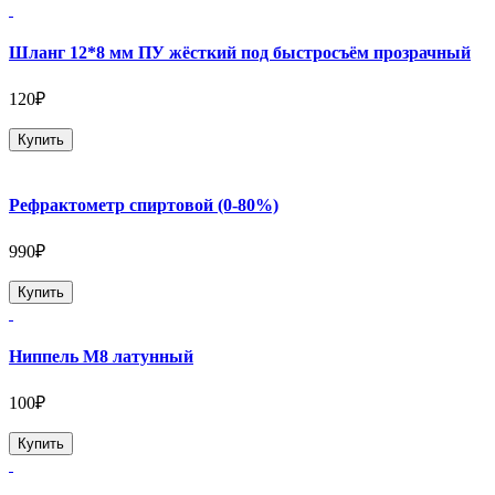
Шланг 12*8 мм ПУ жёсткий под быстросъём прозрачный
120₽
Купить
Рефрактометр спиртовой (0-80%)
990₽
Купить
Ниппель М8 латунный
100₽
Купить