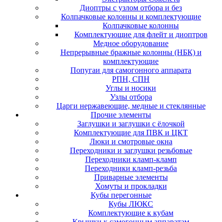
Диоптры с узлом отбора и без
Колпачковые колонны и комплектующие
Колпачковые колонны
Комплектующие для флейт и диоптров
Медное оборудование
Непрерывные бражные колонны (НБК) и
комплектующие
Попугаи для самогонного аппарата
РПН, СПН
Углы и носики
Узлы отбора
Царги нержавеющие, медные и стеклянные
Прочие элементы
Заглушки и заглушки с ёлочкой
Комплектующие для ПВК и ЦКТ
Люки и смотровые окна
Переходники и заглушки резьбовые
Переходники кламп-кламп
Переходники кламп-резьба
Приварные элементы
Хомуты и прокладки
Кубы перегонные
Кубы ЛЮКС
Комплектующие к кубам
Крышки к самогонным аппаратам