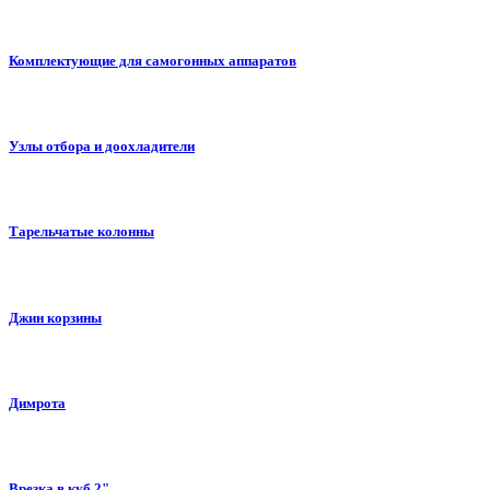
Комплектующие для самогонных аппаратов
Узлы отбора и доохладители
Тарельчатые колонны
Джин корзины
Димрота
Врезка в куб 2"