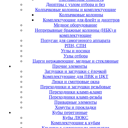
Диоптры с узлом отбора и без
Колпачковые колонны и комплектующие
Колпачковые колонны
Комплектующие для флейт и диоптров
Медное оборудование
Непрерывные бражные колонны (НБК) и
комплектующие
Попугаи для самогонного аппарата
РПН, СПН
Углы и носики
Узлы отбора
Царги нержавеющие, медные и стеклянные
Прочие элементы
Заглушки и заглушки с ёлочкой
Комплектующие для ПВК и ЦКТ
Люки и смотровые окна
Переходники и заглушки резьбовые
Переходники кламп-кламп
Переходники кламп-резьба
Приварные элементы
Хомуты и прокладки
Кубы перегонные
Кубы ЛЮКС
Комплектующие к кубам
Крышки к самогонным аппаратам