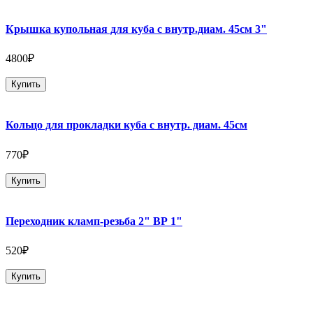
Крышка купольная для куба с внутр.диам. 45см 3"
4800₽
Купить
Кольцо для прокладки куба с внутр. диам. 45см
770₽
Купить
Переходник кламп-резьба 2" ВР 1"
520₽
Купить