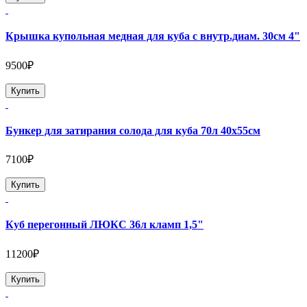
Крышка купольная медная для куба с внутр.диам. 30см 4"
9500₽
Купить
Бункер для затирания солода для куба 70л 40х55см
7100₽
Купить
Куб перегонный ЛЮКС 36л кламп 1,5"
11200₽
Купить