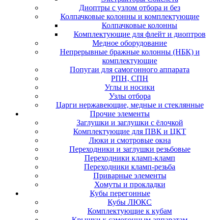
Диоптры с узлом отбора и без
Колпачковые колонны и комплектующие
Колпачковые колонны
Комплектующие для флейт и диоптров
Медное оборудование
Непрерывные бражные колонны (НБК) и
комплектующие
Попугаи для самогонного аппарата
РПН, СПН
Углы и носики
Узлы отбора
Царги нержавеющие, медные и стеклянные
Прочие элементы
Заглушки и заглушки с ёлочкой
Комплектующие для ПВК и ЦКТ
Люки и смотровые окна
Переходники и заглушки резьбовые
Переходники кламп-кламп
Переходники кламп-резьба
Приварные элементы
Хомуты и прокладки
Кубы перегонные
Кубы ЛЮКС
Комплектующие к кубам
Крышки к самогонным аппаратам