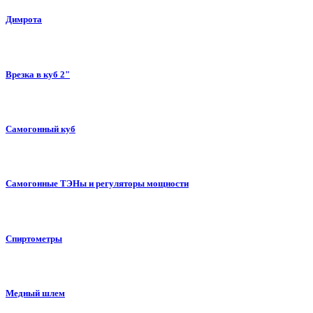
Димрота
Врезка в куб 2"
Самогонный куб
Самогонные ТЭНы и регуляторы мощности
Спиртометры
Медный шлем