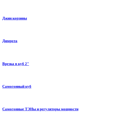
Джин корзины
Димрота
Врезка в куб 2"
Самогонный куб
Самогонные ТЭНы и регуляторы мощности