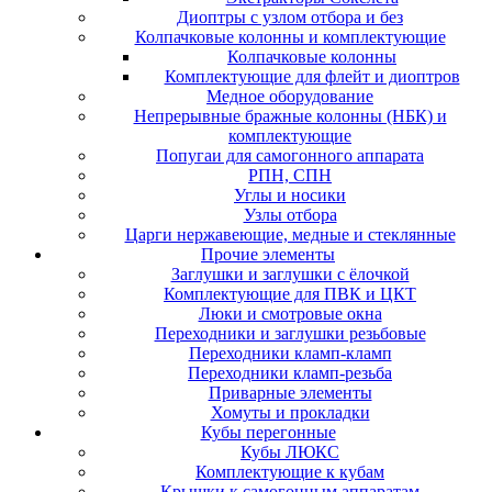
Диоптры с узлом отбора и без
Колпачковые колонны и комплектующие
Колпачковые колонны
Комплектующие для флейт и диоптров
Медное оборудование
Непрерывные бражные колонны (НБК) и
комплектующие
Попугаи для самогонного аппарата
РПН, СПН
Углы и носики
Узлы отбора
Царги нержавеющие, медные и стеклянные
Прочие элементы
Заглушки и заглушки с ёлочкой
Комплектующие для ПВК и ЦКТ
Люки и смотровые окна
Переходники и заглушки резьбовые
Переходники кламп-кламп
Переходники кламп-резьба
Приварные элементы
Хомуты и прокладки
Кубы перегонные
Кубы ЛЮКС
Комплектующие к кубам
Крышки к самогонным аппаратам