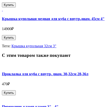
Купить
Крышка купольная медная для куба с внутр.диам. 45см 4"
14900₽
Купить
Теги:
Крышка купольная 32см 3"
С этим товаром также покупают
Прокладка для куба с внутр. диам. 30-32см 28-36л
470₽
Купить
Переходник кламп-кламп 3" - 4"