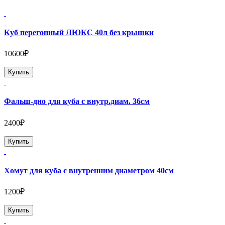
Куб перегонный ЛЮКС 40л без крышки
10600₽
Купить
Фальш-дно для куба с внутр.диам. 36см
2400₽
Купить
Хомут для куба с внутренним диаметром 40см
1200₽
Купить