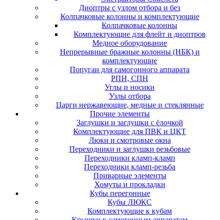
Диоптры с узлом отбора и без
Колпачковые колонны и комплектующие
Колпачковые колонны
Комплектующие для флейт и диоптров
Медное оборудование
Непрерывные бражные колонны (НБК) и
комплектующие
Попугаи для самогонного аппарата
РПН, СПН
Углы и носики
Узлы отбора
Царги нержавеющие, медные и стеклянные
Прочие элементы
Заглушки и заглушки с ёлочкой
Комплектующие для ПВК и ЦКТ
Люки и смотровые окна
Переходники и заглушки резьбовые
Переходники кламп-кламп
Переходники кламп-резьба
Приварные элементы
Хомуты и прокладки
Кубы перегонные
Кубы ЛЮКС
Комплектующие к кубам
Крышки к самогонным аппаратам